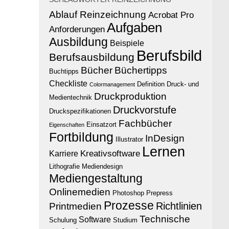
Ablauf Reinzeichnung
Acrobat Pro
Aufgaben
Anforderungen
Ausbildung
Beispiele
Berufsbild
Berufsausbildung
Bücher
Büchertipps
Buchtipps
Checkliste
Definition
Druck- und
Colormanagement
Druckproduktion
Medientechnik
Druckvorstufe
Druckspezifikationen
Fachbücher
Einsatzort
Eigenschaften
Fortbildung
InDesign
Illustrator
Lernen
Kreativsoftware
Karriere
Lithografie
Mediendesign
Mediengestaltung
Onlinemedien
Photoshop
Prepress
Prozesse
Richtlinien
Printmedien
Technische
Software
Schulung
Studium