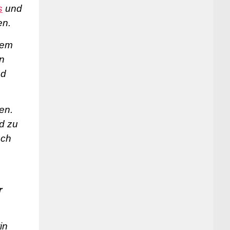
s
und
en.
dem
n
nd
en.
d zu
uch
r
in