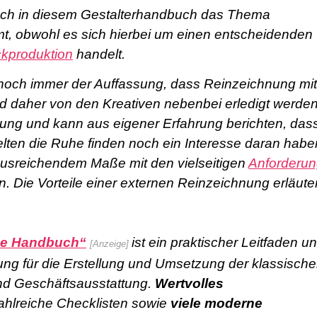
 auch in diesem Gestalterhandbuch das Thema
, obwohl es sich hierbei um einen entscheidenden
ckproduktion
handelt.
 noch immer der Auffassung, dass Reinzeichnung mit
d daher von den Kreativen nebenbei erledigt werde
nung und kann aus eigener Erfahrung berichten, das
lten die Ruhe finden noch ein Interesse daran habe
usreichendem Maße mit den vielseitigen
Anforderu
 Die Vorteile einer externen Reinzeichnung erläuter
de Handbuch“
ist ein praktischer Leitfaden u
[Anzeige]
leitung für die Erstellung und Umsetzung der klassisch
und Geschäftsausstattung.
Wertvolles
hlreiche Checklisten sowie
viele moderne