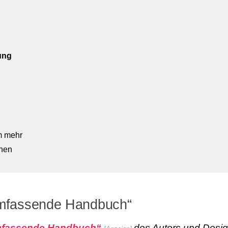
ung
em mehr
chen
umfassende Handbuch“
umfassende Handbuch“
des Autors und Desi