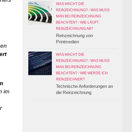
WAS MACHT DIE
REINZEICHNUNG?
/
WAS MUSS
MAN BEI REINZEICHNUNG
BEACHTEN?
/
WIE LÄUFT
REINZEICHNUNG AB?
Reinzeichnung von
Printmedien
gen
ert
WAS MACHT DIE
REINZEICHNUNG?
/
WAS MUSS
MAN BEI REINZEICHNUNG
BEACHTEN?
/
WIE WERDE ICH
REINZEICHNER?
em
Technische Anforderungen an
n im
die Reinzeichnung
r