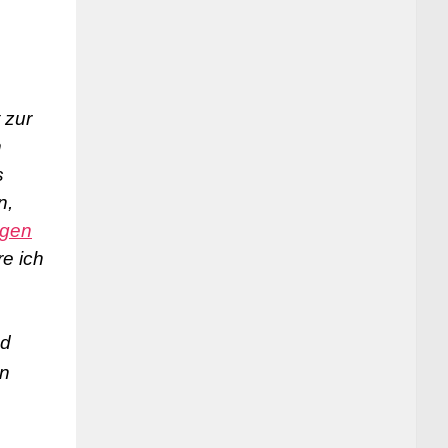
 zur
n
s
n,
ngen
e ich
nd
en