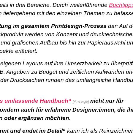
ils in drei Bereiche. Durch weiterführende
Buchtipp
ch tiefergehend mit den einzelnen Themen zu befass
itung im gesamtem Printdesign-Prozess
dar: Auf 
ckprodukt werden von Konzept und drucktechnische
 und grafischen Aufbau bis hin zur Papierauswahl u
ekte erläutert.
 eigenen Layouts auf ihre Umsetzbarkeit zu überprüf
. B. Angaben zu Budget und zeitlichen Aufwänden un
ng der Drucksachen runden das umfangreiche Handb
Das umfassende Handbuch“
nicht nur für
[Anzeige]
ndern auch für erfahrene Designer:innen, die ih
n oder ergänzen möchten.
nnt und endet im Detail“
kann ich als Reinzeichner