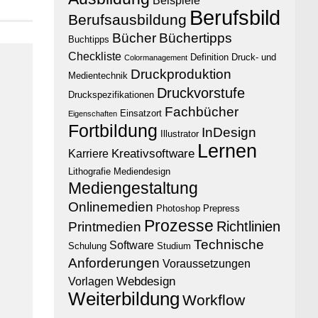
Beispiele
Berufsbild
Berufsausbildung
Bücher
Büchertipps
Buchtipps
Checkliste
Definition
Druck- und
Colormanagement
Druckproduktion
Medientechnik
Druckvorstufe
Druckspezifikationen
Fachbücher
Einsatzort
Eigenschaften
Fortbildung
InDesign
Illustrator
Lernen
Kreativsoftware
Karriere
Lithografie
Mediendesign
Mediengestaltung
Onlinemedien
Photoshop
Prepress
Prozesse
Richtlinien
Printmedien
Technische
Software
Schulung
Studium
Anforderungen
Voraussetzungen
Webdesign
Vorlagen
Weiterbildung
Workflow