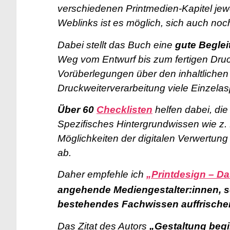
verschiedenen Printmedien-Kapitel jewe
Weblinks ist es möglich, sich auch no
Dabei stellt das Buch eine
gute Begle
Weg vom Entwurf bis zum fertigen Dru
Vorüberlegungen über den inhaltlichen
Druckweiterverarbeitung viele Einzelasp
Über 60
Checklisten
helfen dabei, die
Spezifisches Hintergrundwissen wie z
Möglichkeiten der digitalen Verwertu
ab.
D
aher empfehle ich
„Printdesign – 
angehende Mediengestalter:innen, so
bestehendes Fachwissen auffrische
Das Zitat des Autors
„Gestaltung begi