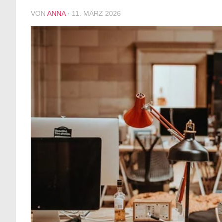
VON
ANNA
·
11. MÄRZ 2026