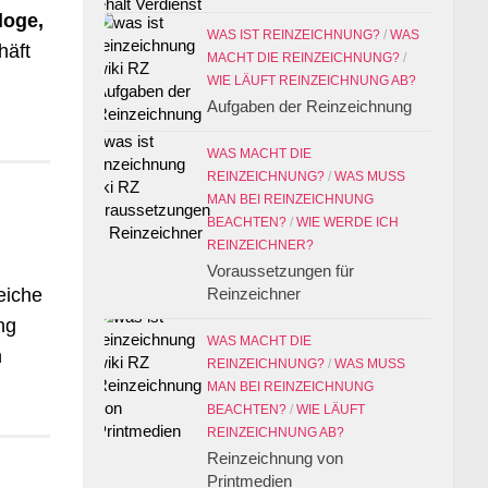
loge,
WAS IST REINZEICHNUNG?
/
WAS
häft
MACHT DIE REINZEICHNUNG?
/
WIE LÄUFT REINZEICHNUNG AB?
Aufgaben der Reinzeichnung
WAS MACHT DIE
REINZEICHNUNG?
/
WAS MUSS
MAN BEI REINZEICHNUNG
BEACHTEN?
/
WIE WERDE ICH
REINZEICHNER?
Voraussetzungen für
eiche
Reinzeichner
ng
WAS MACHT DIE
n
REINZEICHNUNG?
/
WAS MUSS
MAN BEI REINZEICHNUNG
BEACHTEN?
/
WIE LÄUFT
REINZEICHNUNG AB?
Reinzeichnung von
Printmedien