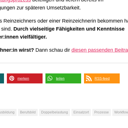
ungen zur späteren Umsetzbarkeit.
s Reinzeichners oder einer Reinzeichnerin bekommen ha
 sind.
Durch vielseitige Fähigkeiten und Kenntnisse
:innen vielfältiger.
chner:in wirst?
Dann schau dir
diesen passenden Beitr
merken
teilen
RSS-feed
usbildung
Berufsbild
Doppelbelastung
Einsatzort
Prozesse
Workflo