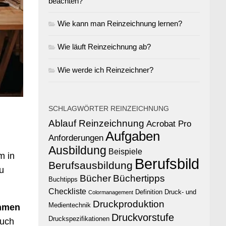
beachten?
Wie kann man Reinzeichnung lernen?
Wie läuft Reinzeichnung ab?
Wie werde ich Reinzeichner?
SCHLAGWÖRTER REINZEICHNUNG
Ablauf Reinzeichnung
Acrobat Pro
Aufgaben
Anforderungen
Ausbildung
Beispiele
m in
Berufsbild
Berufsausbildung
u
Bücher
Büchertipps
Buchtipps
Checkliste
Definition
Druck- und
Colormanagement
Druckproduktion
Medientechnik
ehmen
Druckvorstufe
Druckspezifikationen
auch