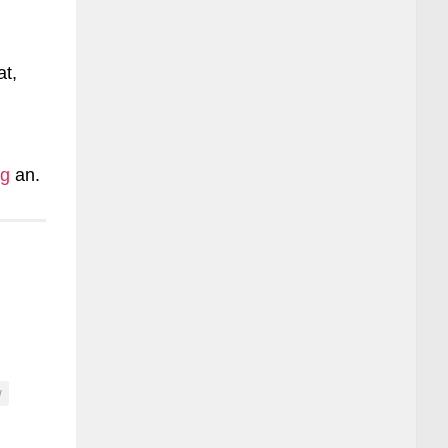
t,
ag
an.
w