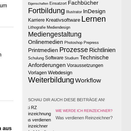
Fachbücher
Einsatzort
Eigenschaften
zum
Fortbildung
InDesign
Illustrator
Lernen
Kreativsoftware
Karriere
Lithografie
Mediendesign
Mediengestaltung
Onlinemedien
Photoshop
Prepress
Prozesse
Richtlinien
Printmedien
n
Technische
Software
Schulung
Studium
Anforderungen
Voraussetzungen
Webdesign
Vorlagen
Weiterbildung
Workflow
SCHAU DIR AUCH DIESE BEITRÄGE AN!
WIE WERDE ICH REINZEICHNER?
Was verdienen Reinzeichner?
n aus